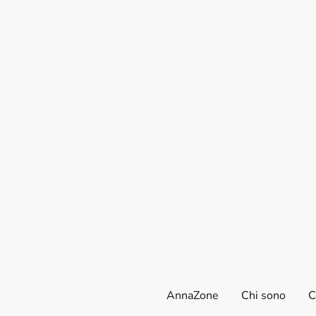
AnnaZone
Chi sono
C