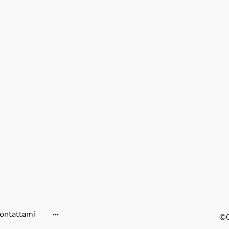
ontattami
©C